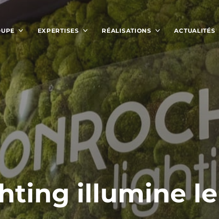
OUPE
EXPERTISES
RÉALISATIONS
ACTUALITÉS
hting illumine l