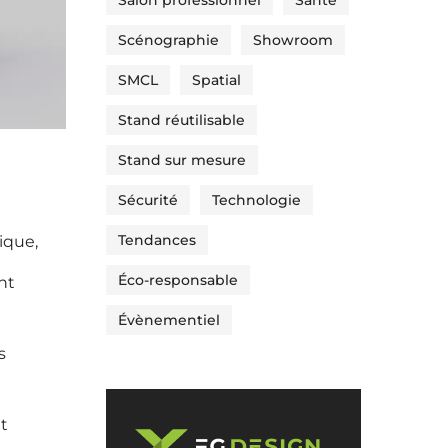
Salon professionnel
Santé
Scénographie
Showroom
SMCL
Spatial
Stand réutilisable
Stand sur mesure
Sécurité
Technologie
Tendances
ique,
Éco-responsable
nt
Évènementiel
s
nt